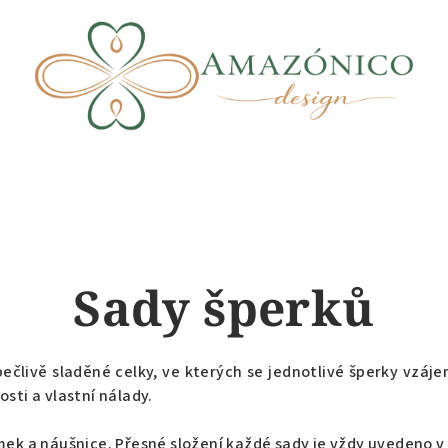
Sady šperků
ečlivě sladěné celky, ve kterých se jednotlivé šperky vzáj
sti a vlastní nálady.
mek a náušnice. Přesné složení každé sady je vždy uvedeno 