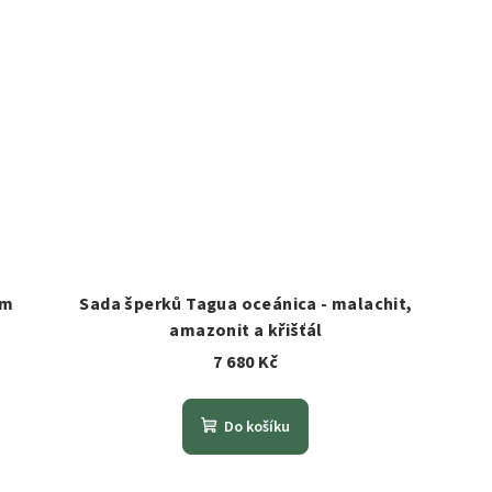
em
Sada šperků Tagua oceánica - malachit,
amazonit a křišťál
7 680 Kč
Do košíku