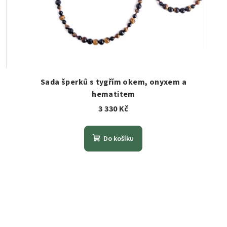
Sada šperků s tygřím okem, onyxem a
hematitem
3 330 Kč
Do košíku