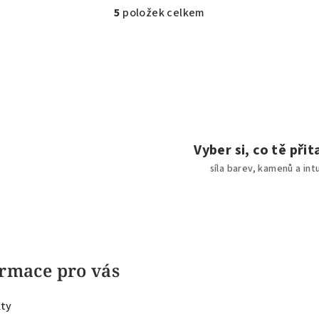
5
položek celkem
O
v
l
á
d
a
c
Vyber si, co tě při
í
síla barev, kamenů a int
p
r
v
k
y
rmace pro vás
v
ý
ty