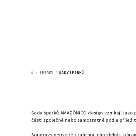
Přejít
na
obsah
/
ŠPERKY
/
SADY ŠPERKŮ
DOMŮ
Sady šperků AMAZÓNICO design vznikají jako p
části společně nebo samostatně podle příležito
Soupravy nejčastěji zahrnují náhrdelník, nára