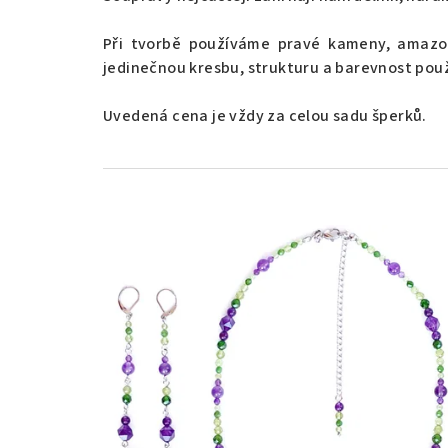
Při tvorbě používáme pravé kameny, amazons
jedinečnou kresbu, strukturu a barevnost použ
Uvedená cena je vždy za celou sadu šperků.
V
ý
p
i
s
p