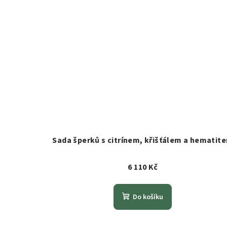
Sada šperků s citrínem, křišťálem a hematit
6 110 Kč
Do košíku