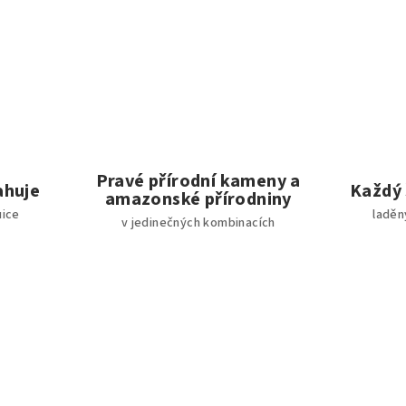
Pravé přírodní kameny a
tahuje
Každý 
amazonské přírodniny
uice
laděn
v jedinečných kombinacích