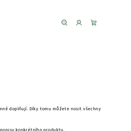
Hledat
Přihlášení
Nákupní
košík
emně doplňují. Díky tomu můžete nosit všechny
v popisu konkrétního produktu.