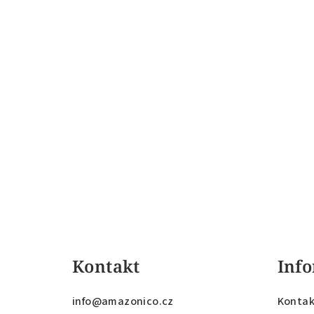
Z
á
Kontakt
Info
p
a
info
@
amazonico.cz
Kontak