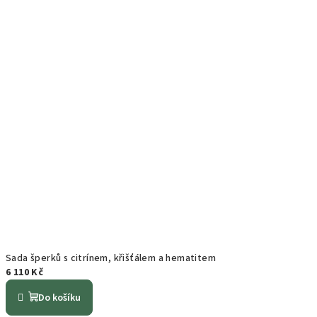
Sada šperků s citrínem, křišťálem a hematitem
6 110 Kč
Do košíku