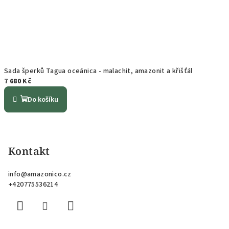
Sada šperků Tagua oceánica - malachit, amazonit a křišťál
7 680 Kč
Do košíku
Z
á
p
Kontakt
a
info
@
amazonico.cz
t
+420775536214
í