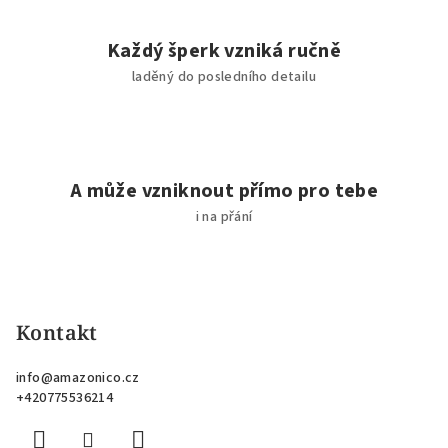
Každý šperk vzniká ručně
laděný do posledního detailu
A může vzniknout přímo pro tebe
i na přání
Z
á
p
Kontakt
a
info
@
amazonico.cz
t
+420775536214
í