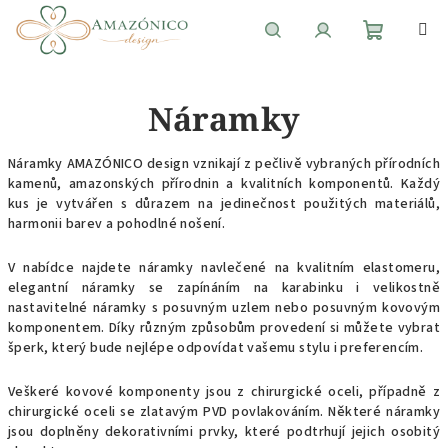
Přejít
na
obsah
Nákupní
Hledat
Přihlášení
Náramky
košík
Náramky AMAZÓNICO design vznikají z pečlivě vybraných přírodních
kamenů, amazonských přírodnin a kvalitních komponentů. Každý
kus je vytvářen s důrazem na jedinečnost použitých materiálů,
harmonii barev a pohodlné nošení.
V nabídce najdete náramky navlečené na kvalitním elastomeru,
elegantní náramky se zapínáním na karabinku i velikostně
nastavitelné náramky s posuvným uzlem nebo posuvným kovovým
komponentem. Díky různým způsobům provedení si můžete vybrat
šperk, který bude nejlépe odpovídat vašemu stylu i preferencím.
Veškeré kovové komponenty jsou z chirurgické oceli, případně z
chirurgické oceli se zlatavým PVD povlakováním. Některé náramky
jsou doplněny dekorativními prvky, které podtrhují jejich osobitý