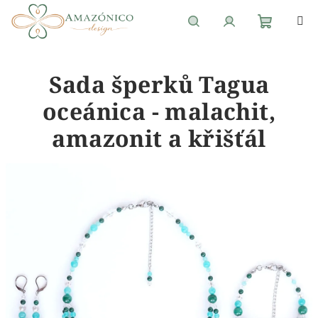
Přejít
na
obsah
Nákupní
Hledat
Přihlášení
Sada šperků Tagua
košík
oceánica - malachit,
amazonit a křišťál