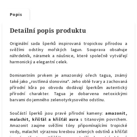
Popis
Detailní popis produktu
Originální sada šperků inspirovaná tropickou přírodou a
svěžími odstíny mořských lagun. Souprava obsahuje
náhrdelník, náramek a náušnice, které společně vytvářejí
harmonický a elegantní celek.
Dominantním prvkem je amazonský ořech tagua, známý
také jako „rostlinná slonovina“. Jeho oblé tvary a zachovaná
přírodní kůra po obvodu dodávají šperkům autentický
přírodní charakter. Tagua je dobarvena netoxickými
barvami do jemného zelenotyrkysového odstínu.
Součástí šperků jsou pravé přírodní kameny:
amazonit,
malachit, křišťál a křišťál aura
s titanovým povrchem.
Amazonit zaujme svěžími tóny připomínajícími tropické
vody, malachit výraznou kresbou zelených odstínů a křišťál