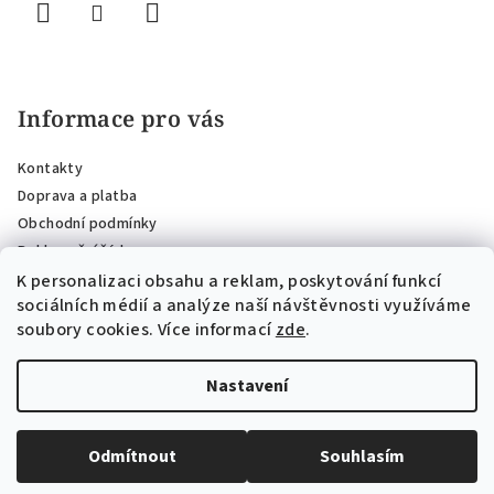
Informace pro vás
Kontakty
Doprava a platba
Obchodní podmínky
Reklamační řád
Podmínky ochrany osobních údajů
K personalizaci obsahu a reklam, poskytování funkcí
sociálních médií a analýze naší návštěvnosti využíváme
Podmínky dárkových poukazů
soubory cookies. Více informací
zde
.
Moje objednávka
Nastavení
Copyright 2026
AMAZÓNICO design
. Všechna práva vyhrazena.
Upravit nastavení cookies
Odmítnout
Souhlasím
Vytvořil Shoptet