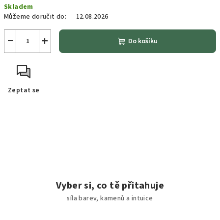
Skladem
cena:
Můžeme doručit do:
12.08.2026
−
+
Do košíku
Zeptat se
Vyber si, co tě přitahuje
síla barev, kamenů a intuice