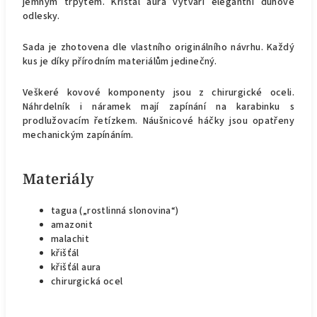
jemným třpytem. Křišťál aura vytváří elegantní duhové
odlesky.
Sada je zhotovena dle vlastního originálního návrhu. Každý
kus je díky přírodním materiálům jedinečný.
Veškeré kovové komponenty jsou z chirurgické oceli.
Náhrdelník i náramek mají zapínání na karabinku s
prodlužovacím řetízkem. Náušnicové háčky jsou opatřeny
mechanickým zapínáním.
Materiály
tagua („rostlinná slonovina“)
amazonit
malachit
křišťál
křišťál aura
chirurgická ocel