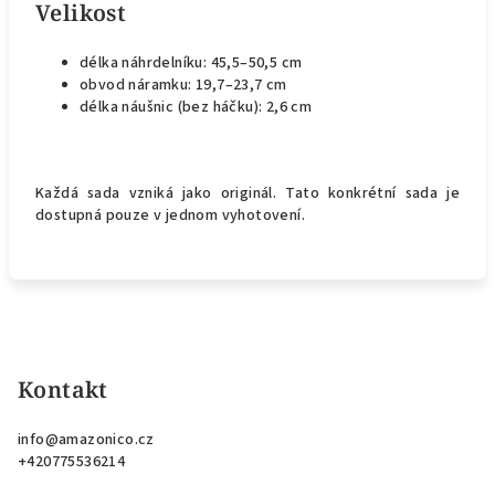
Velikost
délka náhrdelníku: 45,5–50,5 cm
obvod náramku: 19,7–23,7 cm
délka náušnic (bez háčku): 2,6 cm
Každá sada vzniká jako originál. Tato konkrétní sada je
dostupná pouze v jednom vyhotovení.
Z
á
p
Kontakt
a
info
@
amazonico.cz
t
+420775536214
í