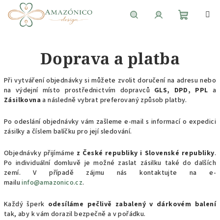
Přejít
na
obsah
Nákupní
Hledat
Přihlášení
Doprava a platba
košík
Při vytváření objednávky si můžete zvolit doručení na adresu nebo
na výdejní místo prostřednictvím dopravců
GLS, DPD, PPL
a
Zásilkovna
a následně vybrat preferovaný způsob platby.
Po odeslání objednávky vám zašleme e-mail s informací o expedici
zásilky a číslem balíčku pro její sledování.
Objednávky přijímáme
z České republiky i Slovenské republiky
.
Po individuální domluvě je možné zaslat zásilku také do dalších
zemí. V případě zájmu nás kontaktujte na e-
mailu
info@amazonico.cz
.
Každý šperk
odesíláme pečlivě zabalený v dárkovém balení
tak, aby k vám dorazil bezpečně a v pořádku.