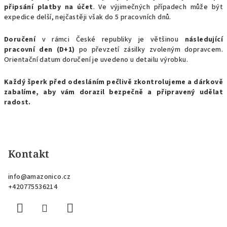
připsání platby na účet
. Ve výjimečných případech může být
expedice delší, nejčastěji však do 5 pracovních dnů.
Doručení
v rámci České republiky je většinou
následující
pracovní den (D+1)
po převzetí zásilky zvoleným dopravcem.
Orientační datum doručení je uvedeno u detailu výrobku.
Každý šperk před odesláním pečlivě zkontrolujeme a dárkově
zabalíme, aby vám dorazil bezpečně a připravený udělat
radost.
Z
á
p
Kontakt
a
info
@
amazonico.cz
t
+420775536214
í