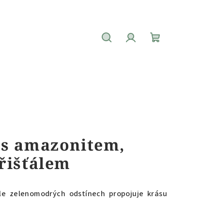
Hledat
Přihlášení
Nákupní
košík
 s amazonitem,
řišťálem
le zelenomodrých odstínech propojuje krásu