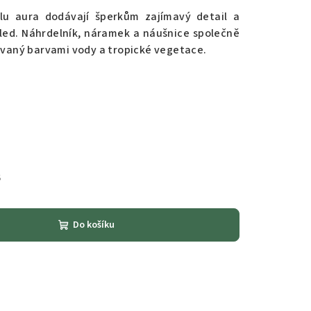
lu aura dodávají šperkům zajímavý detail a
hled. Náhrdelník, náramek a náušnice společně
rovaný barvami vody a tropické vegetace.
6
Do košíku