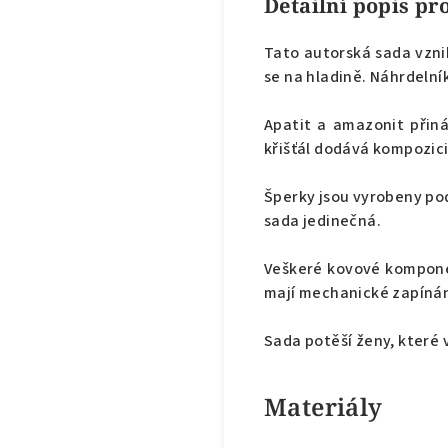
Detailní popis p
Tato autorská sada vznik
se na hladině. Náhrdelní
Apatit a amazonit přiná
křišťál dodává kompozici
Šperky jsou vyrobeny pod
sada jedinečná.
Veškeré kovové komponen
mají mechanické zapínán
Sada potěší ženy, které
Materiály