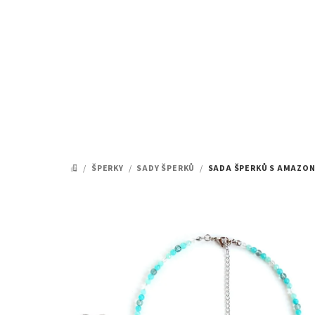
Přejít
na
obsah
/
ŠPERKY
/
SADY ŠPERKŮ
/
SADA ŠPERKŮ S AMAZON
DOMŮ