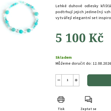
Lehké duhové odlesky křišťá
podtrhují jejich jedinečný vz
vytvářejí elegantní set inspi
5 100 Kč
Měrná
cena:
Skladem
Můžeme doručit do:
12.08.202
−
+
Tisk
Zeptat se