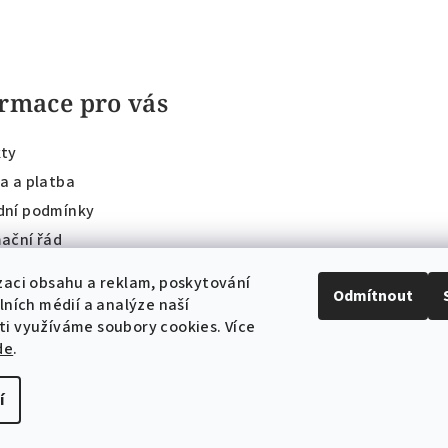
rmace pro vás
ty
a a platba
ní podmínky
ační řád
ky ochrany osobních údajů
zaci obsahu a reklam, poskytování
Odmítnout
ky dárkových poukazů
álních médií a analýze naší
bjednávka
i využíváme soubory cookies. Více
de
.
í
Copyright 2026
AM
cookies