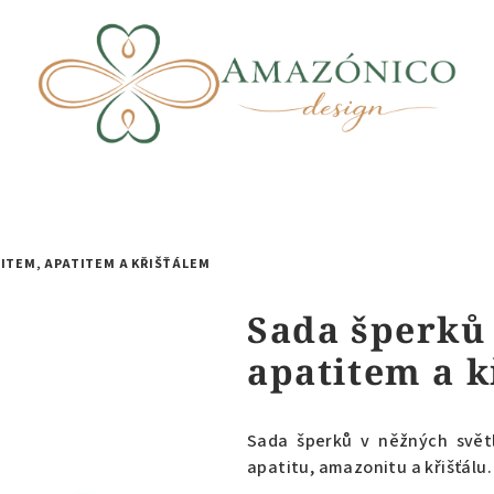
ITEM, APATITEM A KŘIŠŤÁLEM
Sada šperků
apatitem a k
Sada šperků v něžných svět
apatitu, amazonitu a křišťálu.