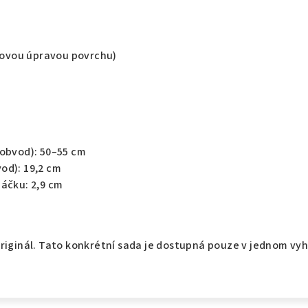
anovou úpravou povrchu)
(obvod): 50–55 cm
od): 19,2 cm
háčku: 2,9 cm
riginál. Tato konkrétní sada je dostupná pouze v jednom vy