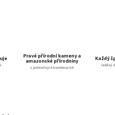
Pravé přírodní kameny a
huje
Každý š
amazonské přírodniny
e
laděný d
v jedinečných kombinacích