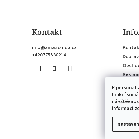
Z
á
Kontakt
Info
p
a
info
@
amazonico.cz
Kontak
t
+420775536214
Doprav
Obchod
í
Reklam
Podmín
K personali
Podmín
funkcí soci
Moje o
návštěvnost
informací
z
Nastaven