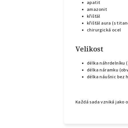
apatit
amazonit
křišťál
křišťál aura (s tit
chirurgická ocel
Velikost
délka náhrdelníku 
délka náramku (obv
délka náušnic bez 
Každá sada vzniká jako o