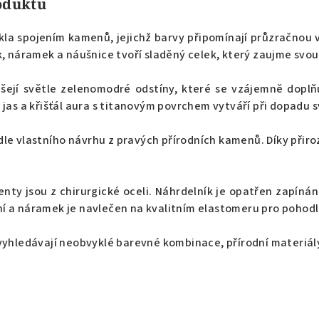
roduktu
la spojením kamenů, jejichž barvy připomínají průzračnou vod
k, náramek a náušnice tvoří sladěný celek, který zaujme svou
šejí světle zelenomodré odstíny, které se vzájemně doplňu
 jas a křišťál aura s titanovým povrchem vytváří při dopadu 
le vlastního návrhu z pravých přírodních kamenů. Díky přir
ty jsou z chirurgické oceli. Náhrdelník je opatřen zapíná
í a náramek je navlečen na kvalitním elastomeru pro pohodl
 vyhledávají neobvyklé barevné kombinace, přírodní materiá