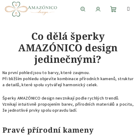
Přejít
na
obsah
Nákupní
Hledat
Přihlášení
Co dělá šperky
košík
AMAZÓNICO design
jedinečnými?
Na první pohled jsou to barvy, které zaujmou.
Při bližším pohledu objevíte kombinace přírodních kamenů, struktur
a detailů, které spolu vytvářejí harmonický celek.
Šperky AMAZÓNICO design nevznikají podle rychlých trendů.
Vznikají intuitivně propojením barev, přírodních materiálů a pocitu,
že jednotlivé prvky spolu opravdu ladí.
Pravé přírodní kameny