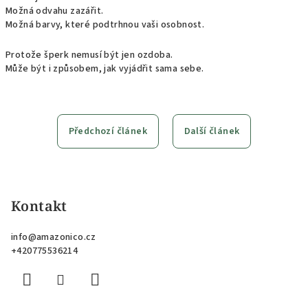
Možná odvahu zazářit.
Možná barvy, které podtrhnou vaši osobnost.
Protože šperk nemusí být jen ozdoba.
Může být i způsobem, jak vyjádřit sama sebe.
Předchozí článek
Další článek
Z
á
p
Kontakt
a
info
@
amazonico.cz
t
+420775536214
í