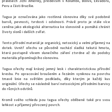
pralesech Jižní Ameriky, především v Kolumbii, Bolívii, Ekvádoru,
Peru a části Brazílie.
Tagua je označována jako rostlinná slonovina díky své podobné
barvě, pevnosti, tvrdosti i odolnosti. Právě proto je stále více
ceněna jako ekologická alternativa ke slonovině a pomáhá chránit
životy slonů i dalších zvířat.
Tento přírodní materiál je organický, netoxický a velmi příjemný na
dotek. Uvnitř ořechu se původně nachází sladká tekutá hmota,
která postupně vlivem slunečního záření ztvrdne až do podoby
materiálu připomínajícího slonovinu.
Tagua ořechy mají krásný jemný lesk i charakteristickou přírodní
kresbu. Po opracování broušením a řezáním vyniknou na povrchu
tmavé linie na světlém podkladu, díky kterým je každý kus
originální. Ořechy se následně barví netoxickými přírodními barvivy
do různých odstínů.
Kromě svého vzhledu jsou tagua ořechy oblíbené také pro svou
lehkost a příjemný přirozený povrch.